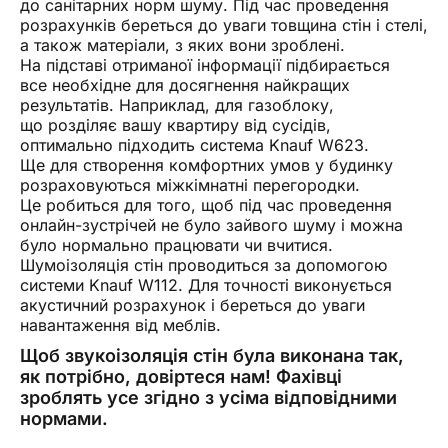
до санітарних норм шуму. Під час проведення
розрахунків береться до уваги товщина стін і стелі,
а також матеріали, з яких вони зроблені.
На підставі отриманої інформації підбирається
все необхідне для досягнення найкращих
результатів. Наприклад, для газоблоку,
що розділяє вашу квартиру від сусідів,
оптимально підходить система Knauf W623.
Ще для створення комфортних умов у будинку
розраховуються міжкімнатні перегородки.
Це робиться для того, щоб під час проведення
онлайн-зустрічей не було зайвого шуму і можна
було нормально працювати чи вчитися.
Шумоізоляція стін проводиться за допомогою
системи Knauf W112. Для точності виконується
акустичний розрахунок і береться до уваги
навантаження від меблів.
Щоб звукоізоляція стін була виконана так,
як потрібно, довіртеся нам! Фахівці
зроблять усе згідно з усіма відповідними
нормами.