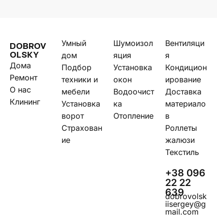
Умный
Шумоизол
Вентиляци
DOBROV
дом
яция
я
OLSKY
Дома
Подбор
Установка
Кондицион
Ремонт
техники и
окон
ирование
О нас
мебели
Водоочист
Доставка
Клининг
Установка
ка
материало
ворот
Отопление
в
Страхован
Роллеты
ие
жалюзи
Текстиль
+38 096
22 22
639
dobrovolsk
iisergey@g
mail.com