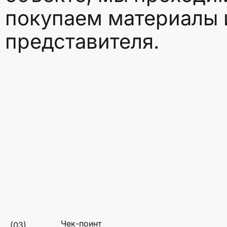
покупаем материалы 
представителя.
Чек-поинт
(03)