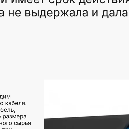
а не выдержала и дала
одим
о кабеля.
бель,
о размера
ного сырья