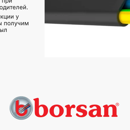
 при
одителей.
кции у
ы получим
был