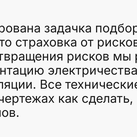
вана задачка подбор
то страховка от риско
твращения рисков мы
нтацию электричества
ляции. Все технически
ертежах как сделать,
ов.