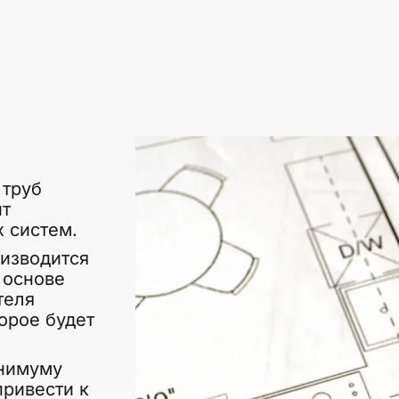
 труб
ит
 систем.
изводится
 основе
теля
орое будет
инимуму
привести к