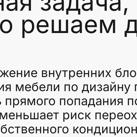
ая задача,
о решаем д
ние внутренних блок
я мебели по дизайну 
ь прямого попадания п
уменьшает риск перео
обственного кондицион