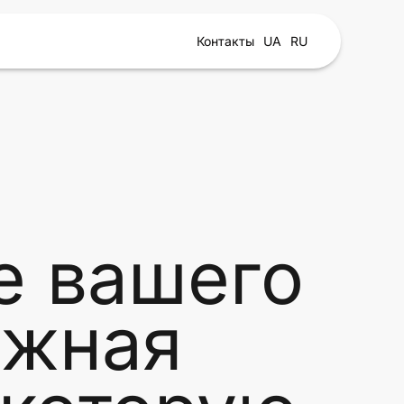
Контакты
UA
RU
 вашего
ожная