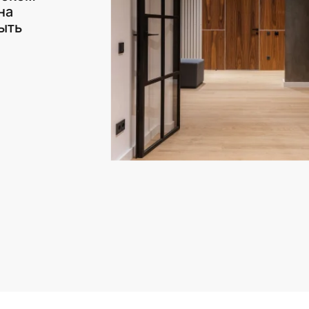
на
ыть