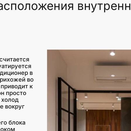
расположения внутренн
считается
уатируется
ндиционер в
прихожей во
 приводит к
он просто
ь холод
не вокруг
го блока
локом