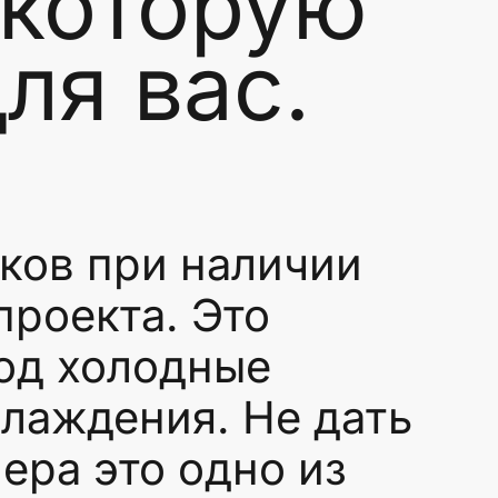
 которую
ля вас.
ов при наличии
проекта. Это
од холодные
хлаждения. Не дать
ера это одно из