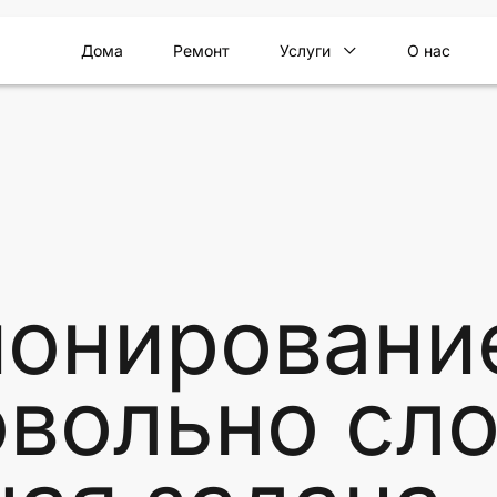
Дома
Ремонт
Услуги
О нас
онирование
овольно сл