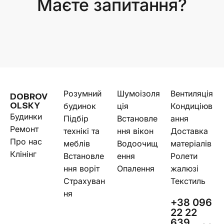
Маєте запитання?
Розумний
Шумоізоля
Вентиляція
DOBROV
будинок
ція
Кондиціюв
OLSKY
Будинки
Підбір
Встановле
ання
Ремонт
технікі та
ння вікон
Доставка
Про нас
меблів
Водоочищ
матеріалів
Клінінг
Встановле
ення
Ролети
ння воріт
Опалення
жалюзі
Страхуван
Текстиль
ня
+38 096
22 22
639