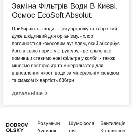
Заміна Фільтрів Води В Києві.
Осмос EcoSoft Absolut.
Прибирають з води : - іржу,органіку та хлор який
дуже шкідливий для організму. - хлор
поглинається кокосовим вугіллям, який абсорбує
його в свою пористу структуру. - ретельно все
помивши ставимо нові фільтра у колби. - також
міняємо пост фільтр та мінералізатор для
відновлення якості води за мінеральнім складом
та смаком їх вартість 636грн
Детальніше
Розумний
Шумоізоля
Вентиляція
DOBROV
будинок
ція
Кондиціюв
OLSKY