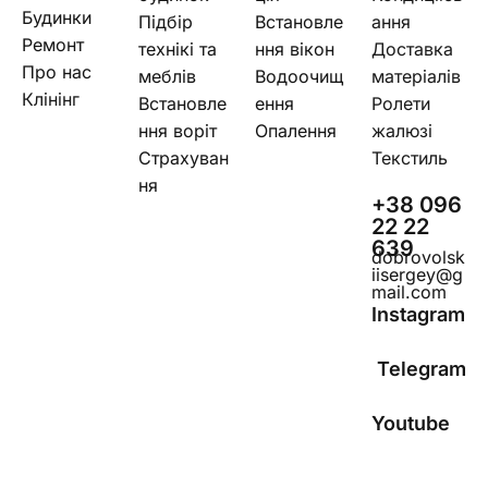
Будинки
Підбір
Встановле
ання
Ремонт
технікі та
ння вікон
Доставка
Про нас
меблів
Водоочищ
матеріалів
Клінінг
Встановле
ення
Ролети
ння воріт
Опалення
жалюзі
Страхуван
Текстиль
ня
+38 096
22 22
639
dobrovolsk
iisergey@g
mail.com
Instagram
Telegram
Youtube