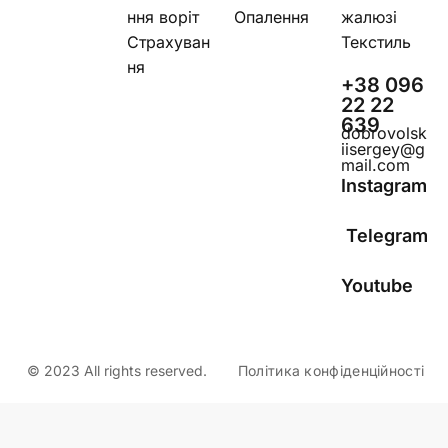
ння воріт
Опалення
жалюзі
Страхуван
Текстиль
ня
+38 096
22 22
639
dobrovolsk
iisergey@g
mail.com
Instagram
Telegram
Youtube
© 2023 All rights reserved.
Політика конфіденційності