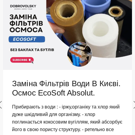
Заміна Фільтрів Води В Києві.
Осмос EcoSoft Absolut.
Прибирають з води : - іржу,органіку та хлор який
дуже шкідливий для організму. - хлор
поглинається кокосовим вугіллям, який абсорбує
його в свою пористу структуру. - ретельно все