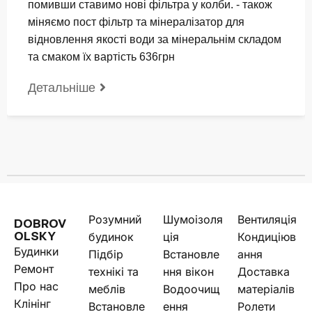
помивши ставимо нові фільтра у колби. - також
міняємо пост фільтр та мінералізатор для
відновлення якості води за мінеральнім складом
та смаком їх вартість 636грн
Детальніше
Розумний
Шумоізоля
Вентиляція
DOBROV
будинок
ція
Кондиціюв
OLSKY
Будинки
Підбір
Встановле
ання
Ремонт
технікі та
ння вікон
Доставка
Про нас
меблів
Водоочищ
матеріалів
Клінінг
Встановле
ення
Ролети