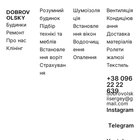
Розумний
Шумоізоля
Вентиляція
DOBROV
будинок
ція
Кондиціюв
OLSKY
Будинки
Підбір
Встановле
ання
Ремонт
технікі та
ння вікон
Доставка
Про нас
меблів
Водоочищ
матеріалів
Клінінг
Встановле
ення
Ролети
ння воріт
Опалення
жалюзі
Страхуван
Текстиль
ня
+38 096
22 22
639
dobrovolsk
iisergey@g
mail.com
Instagram
Telegram